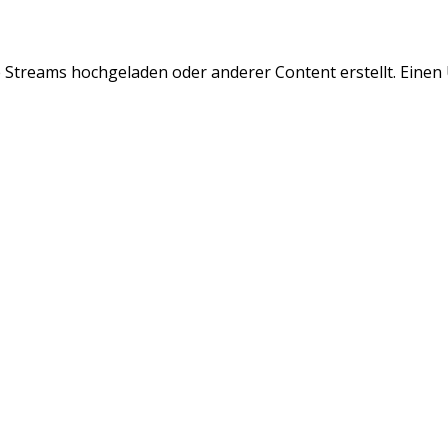
Streams hochgeladen oder anderer Content erstellt. Einen Üb
et Simulator: Ich hab noch 10 EURO 🛒💸