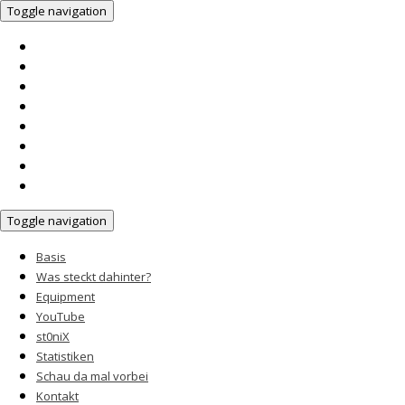
Toggle navigation
Basis
Was steckt dahinter?
Equipment
YouTube
st0niX
Statistiken
Schau da mal vorbei
Kontakt
Toggle navigation
Basis
Was steckt dahinter?
Equipment
YouTube
st0niX
Statistiken
Schau da mal vorbei
Kontakt