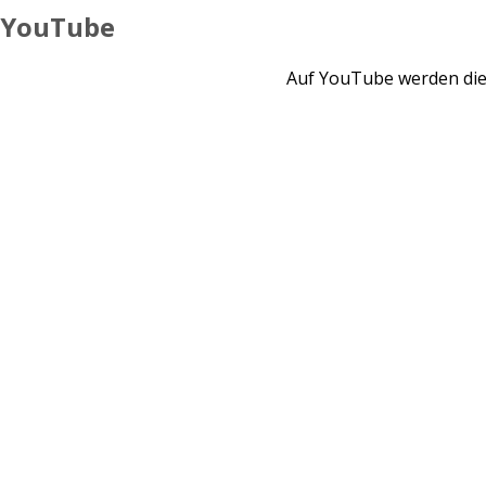
YouTube
Auf YouTube werden die 
🔴 Livestream von st0niX // 08.04.2024 // 111 🔴 Supermark